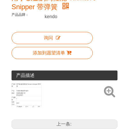
Snipper 带弹簧
产品品牌：
kendo
询问
添加到愿望清单
产品描述
产品名
用于钣金的高性能 Tinman's Snipper 带弹
称
簧
产品
可拆卸弹簧易于操作
描述
落锻高碳钢刀片
硬化切削刃
产品图
/
标
包装
滑卡
方法
艺术编号
尺寸
产品详
250mm /
情
30805
6
36
10'
上一条: