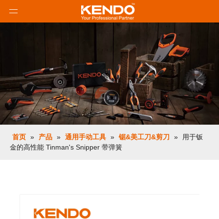
首页
»
产品
»
通用手动工具
»
锯&美工刀&剪刀
»
用于钣
金的高性能 Tinman's Snipper 带弹簧