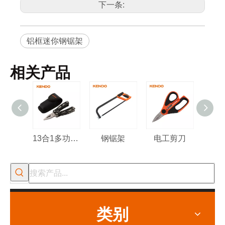
下一条:
铝框迷你钢锯架
相关产品
13合1多功能工具
钢锯架
电工剪刀
多用
类别