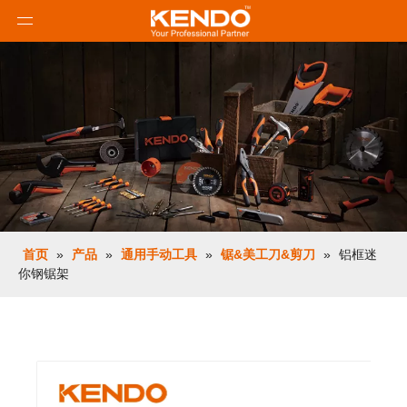
首页
»
产品
»
通用手动工具
»
锯&美工刀&剪刀
»
铝框迷
你钢锯架