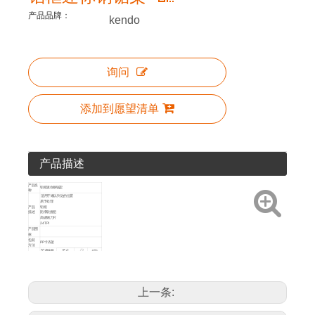
产品品牌：
kendo
询问
添加到愿望清单
产品描述
产品名
铝框迷你钢锯架
称
适用于难以到达的位置
易于处理
产品
铝框
描述
防滑软握把
高碳钢刀片
24 TPI
产品图
标
包装
PP卡衣架
方法
艺术编号
尺寸
产品详
250mm /
情
30575
12
96
10'
上一条: