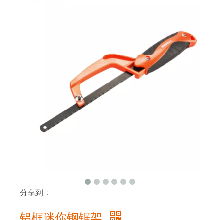
分享到：
铝框迷你钢锯架