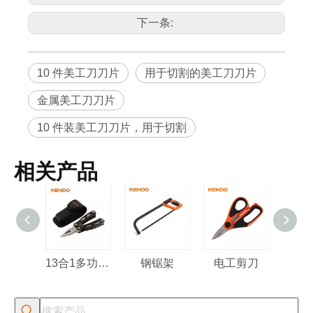
30656
10个
24
240
情
下一条:
10 件美工刀刀片
用于切割的美工刀刀片
金属美工刀刀片
10 件装美工刀刀片，用于切割
相关产品
13合1多功能工具
钢锯架
电工剪刀
多用