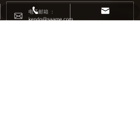
电子邮箱 ：
021 68139666-1210
kendo@saame.com
kendo@saame.com
地址 ：
上海市浦东新区康桥东路1369号
2022-07-11
KENDO的Facebook账号开通了！
我们希望激励全世界的 DIY 爱好者享受独立承担项目并成
邮政编码：
200120
联系我们
如需新闻、优惠和最新的产品信息，请输入您的联系信息