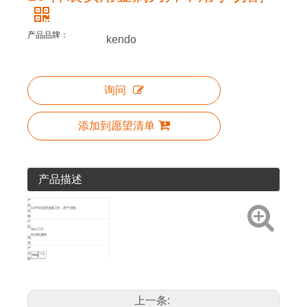
产品品牌：
kendo
询问
添加到愿望清单
产品描述
产
品
10 件装实用金属刀片，用于切割
名
称
产
品
SK5刀片
饮水机案例
描
述
产
品
图
标
包
装
PP卡衣架
方
法
产
上一条:
艺术编号
尺寸
品
详