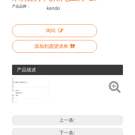
产品品牌：
kendo
询问
添加到愿望清单
产品描述
产
品
木柄直刃不锈钢电工刀
名
称
产
品
直刀片
不锈钢刀片
描
木柄
述
产
品
图
标
包
装
滑卡
方
上一条:
法
产
艺术编号
尺寸
品
详
30674
200mm / 8'
10
120
情
下一条: