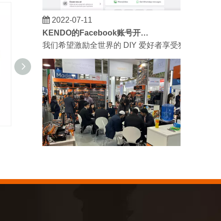
2022-07-11
KENDO的Facebook账号开通了！
我们希望激励全世界的 DIY 爱好者享受独立承担
多用途剪刀
迷你螺栓
2023-03-02
KENDO 参加 2023 年科隆博览会
2023 年科隆博览会，Kendo 会见老朋友和结