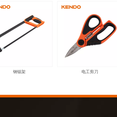
钢锯架
电工剪刀