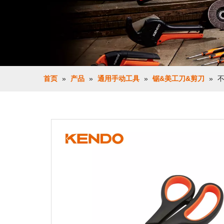
首页
»
产品
»
通用手动工具
»
锯&美工刀&剪刀
»