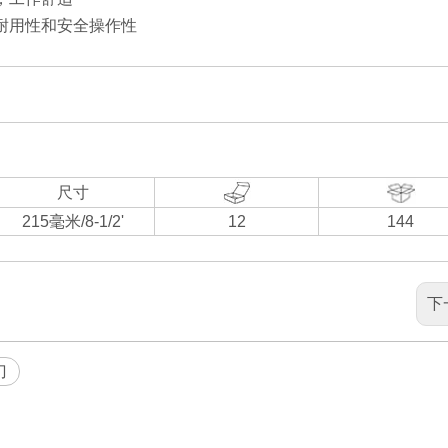
耐用性和安全操作性
尺寸
215毫米/8-1/2'
12
144
下
刀