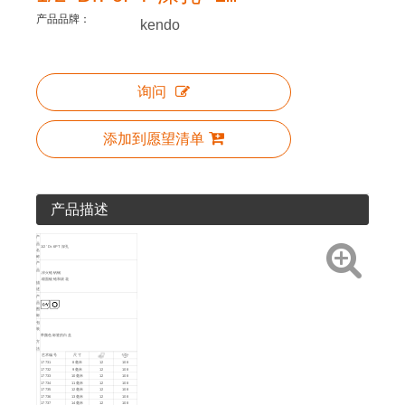
产品品牌：
kendo
询问
添加到愿望清单
产品描述
产
品
1/2' Dr. 6PT 深孔
名
称
产
品
.淬火铬钒钢
.缎面镀铬和滚花
描
述
产
品
图
标
包
装
带颜色标签的白盒
方
法
艺术编号
尺寸
17731
8毫米
12
108
17732
9毫米
12
108
17733
10毫米
12
108
17734
11毫米
12
108
17735
12毫米
12
108
17736
13毫米
12
108
17737
14毫米
12
108