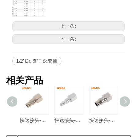
17738
15毫米
12
108
17739
16毫米
12
108
17740
17毫米
12
96
产
17741
18毫米
12
96
品
17742
19毫米
12
96
详
17743
20毫米
12
96
情
17744
21毫米
12
96
17745
22毫米
12
72
17746
23毫米
12
72
17747
24毫米
12
72
上一条:
17748
25毫米
10
60
17749
26毫米
10
60
17750
27毫米
6
48
17751
28毫米
6
48
17752
29毫米
6
48
17753
30毫米
6
48
下一条:
17754
32毫米
6
48
1/2' Dr. 6PT 深套筒
相关产品
快速接头-欧式
快速接头-以色列型
快速接头-日式