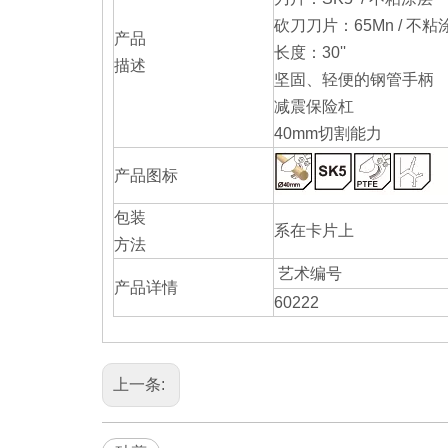
砍刀刀片：65Mn / 不粘
产品
长度：30''
描述
坚固、轻便的钢管手柄
减震保险杠
40mm切割能力
产品图标
包装
系在卡片上
方法
艺术编号
产品详情
60222
上一条: