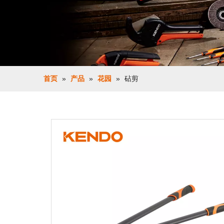
首页
»
产品
»
花园
»
砧剪