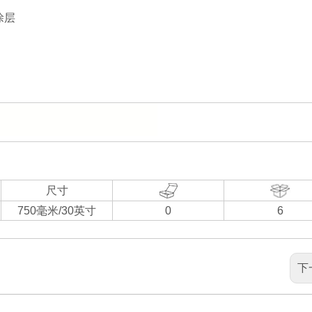
涂层
尺寸
750毫米/30英寸
0
6
下