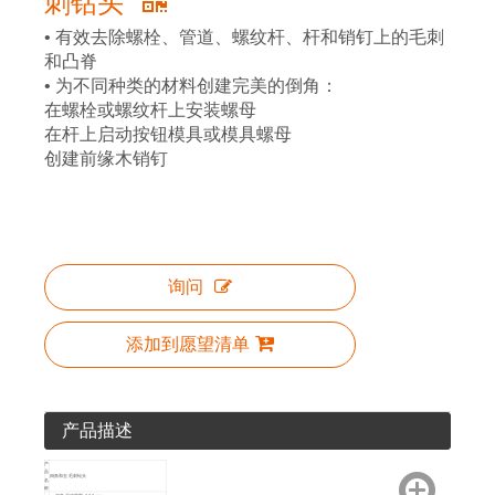
刺钻头
• 有效去除螺栓、管道、螺纹杆、杆和销钉上的毛刺
和凸脊
• 为不同种类的材料创建完美的倒角：
在螺栓或螺纹杆上安装螺母
在杆上启动按钮模具或模具螺母
创建前缘木销钉
询问
添加到愿望清单
产品描述
产
品
倒角和去毛刺钻头
名
称