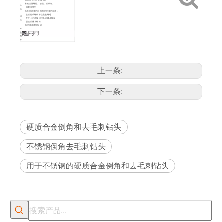
倒角尺寸范围 8-22 mm
有效去除螺栓、管道、螺纹杆、
产
酒吧和销钉
品
为不同种类的材料创建完美的倒角：
在螺栓或螺纹杆上安装螺母
描
在杆上启动按钮模具或模具螺母
述
创建前缘木销钉
由优质高速钢制成
产
品
图
标
包
装
双泡壳
方
法
产
艺术编号
尺寸
品
上一条:
详
12116012
8-22
5
30
情
下一条:
硬质合金倒角和去毛刺钻头
不锈钢倒角去毛刺钻头
用于不锈钢的硬质合金倒角和去毛刺钻头