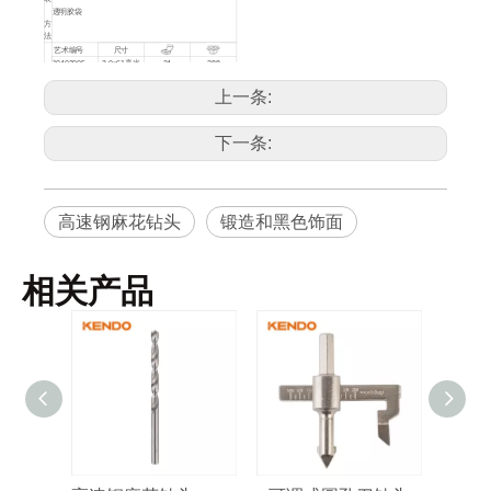
透明胶袋
方
法
艺术编号
尺寸
10403005
3.0×61
毫米
24
288
10404004
4.0×75
毫米
24
288
10405004
5.0×86
毫米
24
288
上一条:
10406004
6.0×93
毫米
24
288
产
10407004
7.0×109
毫米
24
288
品
10408004
8.0×117
毫米
24
288
详
下一条:
10409004
9.0×125
毫米
12
144
情
10.0 × 133
毫
10410004
12
144
米
12.0 ×
15
1
毫
10412004
12
144
米
10413004
13.0×151mm
12
144
高速钢麻花钻头
锻造和黑色饰面
相关产品