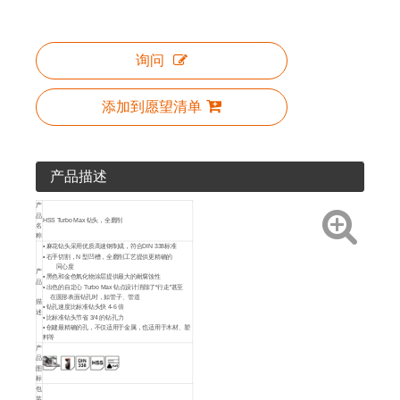
询问
添加到愿望清单
产品描述
产
品
HSS Turbo Max 钻头，全磨削
名
称
• 麻花钻头采用优质高速钢制成，符合DIN 338标准
• 右手切割，N 型凹槽，全磨削工艺提供更精确的
同心度
产
• 黑色和金色氧化物涂层提供最大的耐腐蚀性
品
• 出色的自定心 Turbo Max 钻点设计消除了“行走”甚至
在圆形表面钻孔时，如管子、管道
描
• 钻孔速度比标准钻头快 4-6 倍
述
• 比标准钻头节省 3/4 的钻孔力
• 创建最精确的孔，不仅适用于金属，也适用于木材、塑
料等
产
品
图
标
包
装