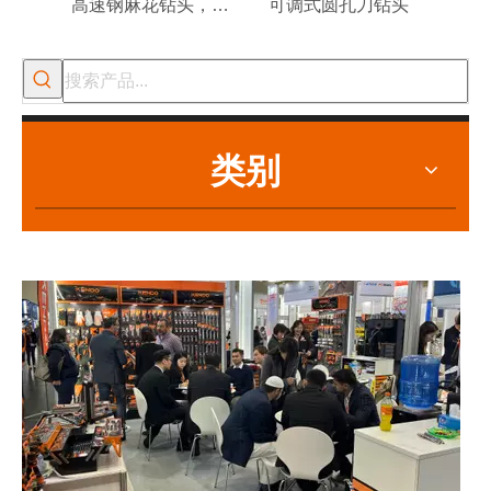
高速钢麻花钻头，锻造和抛光
可调式圆孔刀钻头
瓷
2022-07-11
KENDO的Facebook账号开通了！
类别
我们希望激励全世界的 DIY 爱好者享受独立承担项目并成