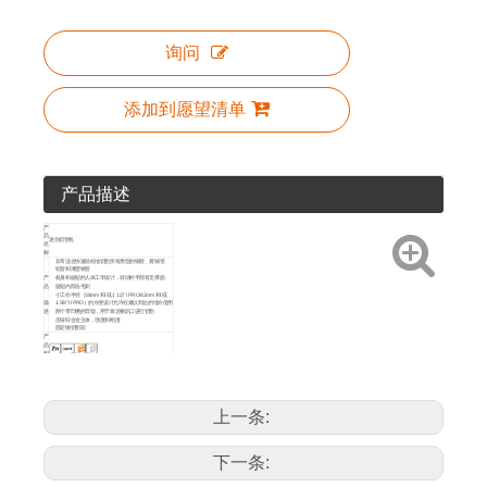
询问
添加到愿望清单
产品描述
产
品
迷你切管机
名
称
非常适合快速轻松地切割所有类型的铜管、黄铜管、
铝管和薄壁钢管
产
机身和旋钮的人体工学设计，转动时手部有支撑面
品
旋钮内部去毛刺
小工作半径（38mm 和/或 1 1/2” I PRO/42mm 和/或
描
1.5/8” II PRO）的方便设计允许在难以到达的地方使用
述
两个带凹槽的导辊，用于靠近喇叭口进行切割
压铸锌合金主体，强度和刚度
固定钢切割轮
产
品
图
标
包
装
PP卡衣架
方
法
上一条:
产
艺术编号
尺寸
品
详
50307
3~22mm
20
200
情
下一条: