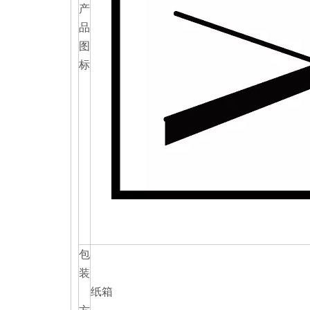
产
品
图
标
包
装
纸箱