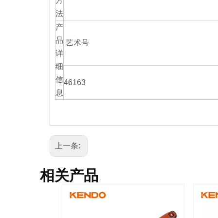
方
法
产
品
艺术号
详
细
信
46163
息
上一条:
相关产品