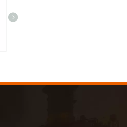
杯刷、结丝
杯刷，压