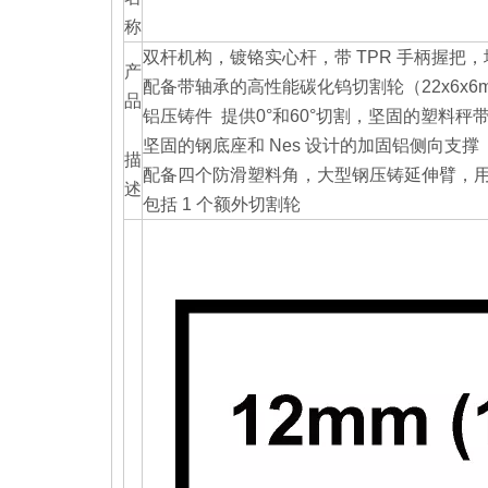
称
双杆机构，镀铬实心杆，带 TPR 手柄握
产
配备带轴承的高性能碳化钨切割轮（22x6x
品
铝压铸件 提供0°和60°切割，坚固的塑料秤
坚固的钢底座和 Nes 设计的加固铝侧向支撑
描
配备四个防滑塑料角，大型钢压铸延伸臂，用于
述
包括 1 个额外切割轮