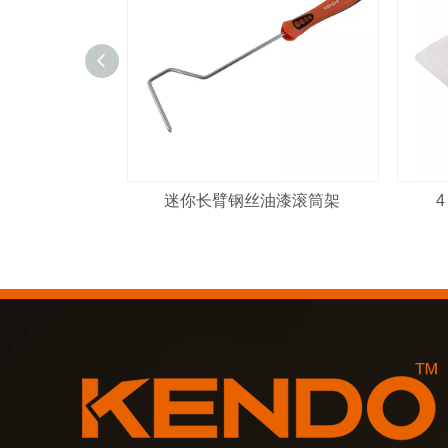
迷你长臂钢丝油漆滚筒架
4