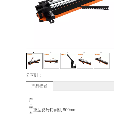
分享到：
产品描述
产
品
重型瓷砖切割机 800mm
名