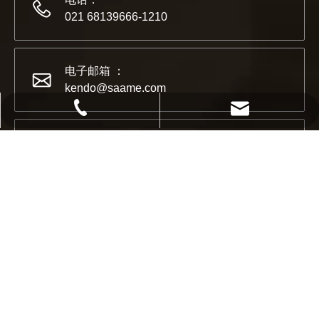
021 68139666-1210
电子邮箱 ：
kendo@saame.com
021 68139666-1210
kendo@saame.com
地址 ：
2022-07-11
上海市浦东新区康桥东路1369号
KENDO的Facebook账号开通了！
我们希望激励全世界的 DIY 爱好者享受独立承担项目并成
邮政编码：
200120
联系我们