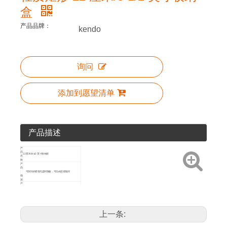
盒
产品品牌：
kendo
询问
添加到愿望清单
产品描述
产
品
22 厘米/8-1/2 英寸收纳袋
名
称
产
品
可拆卸的橙色托盘和隔板，可自由安排隔间
描
述
产
品
图
标
包
装
贴纸
方
上一条:
法
产
艺术编号
尺寸
品
详