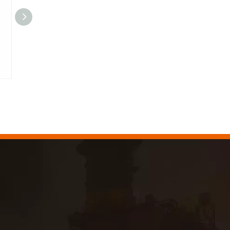
KENDO 参加 2023 年科隆博览会
2023 年科隆博览会，Kendo 会见老朋友和结
多功能广场
三角
2022-07-11
KENDO的Facebook账号开通了！
我们希望激励全世界的 DIY 爱好者享受独立承担