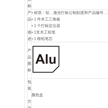
称
产
• 材质：铝，激光打标公制刻度和产品编号
品
• 1 件木工三角板
• 1 个打标定位器
描
• 1支木工铅笔
述
• 1 根铅笔芯
产
品
图
标
包
装
颜色盒
方
法