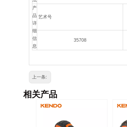
产
品
艺术号
详
细
信
35708
息
上一条:
相关产品