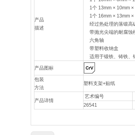
1个 13mm × 10mm ×
1个 16mm × 13mm ×
产品
经过热处理的落锻高
描述
带抛光尖端的耐腐蚀
六角轴
带塑料收纳盒
适用于锻铁、铸铁、
产品图标
包装
塑料支架+贴纸
方法
艺术编号
产品详情
26541