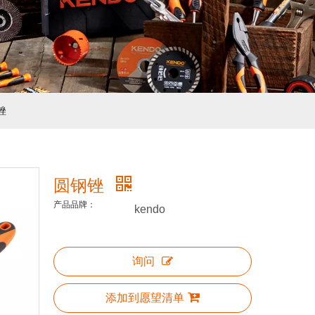
锉
圆钢锉
产品品牌：
kendo
询问
添加到愿望清单