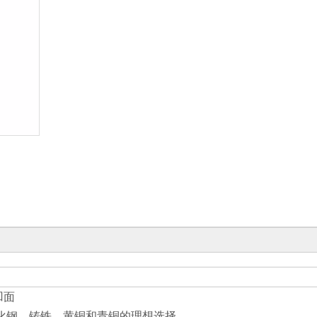
凹面
化钢、铸铁、黄铜和青铜的理想选择