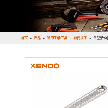
首页
»
产品
»
通用手动工具
»
套筒扳手
»
重型活动