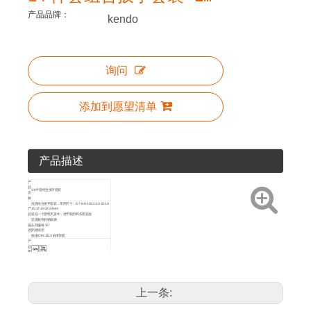
产品品牌：
kendo
询问
添加到愿望清单
产品描述
产
品
14 件套组合扳手套装
名
称
优质组合扳手套装，常用尺寸：6-7-8-9-10-11-12-13-14-
产
15-17-19-22-24mm
品
装在一个塑料支架中，便于取用和实用存放
坚固耐用的铬钒钢
描
头部偏移 15°
述
防锈涂层
根据 DIN 3113 标准制造
产
品
图
标
包
装
尼龙袋+Label吊牌
方
法
上一条:
产
艺术编号
尺寸
品
详
15246
14个
5
10
情