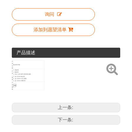
询问
添加到愿望清单
产品描述
产
品
复合钳3件套
名
称
高碳钢
产
镀镍铁
品
符合人体工程学的防滑软握把
1pc 200mm组合钳
描
1pc 160mm 长尖嘴钳
述
1pc 160mm 侧切钳
产
品
图
标
包
装
PP卡衣架
方
法
产
艺术编号
尺寸
品
上一条:
详
85101
3个
5
20
情
下一条: