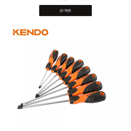
询价
["facebook","twitter","line","wechat","linkedin","pinterest","w