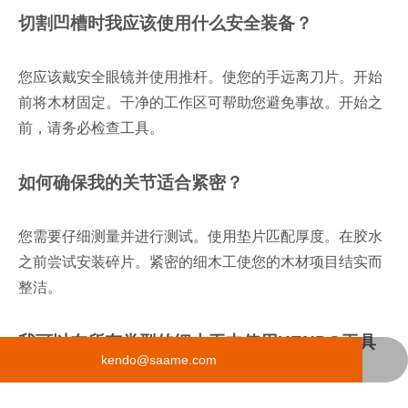
切割凹槽时我应该使用什么安全装备？
您应该戴安全眼镜并使用推杆。使您的手远离刀片。开始
前将木材固定。干净的工作区可帮助您避免事故。开始之
前，请务必检查工具。
如何确保我的关节适合紧密？
您需要仔细测量并进行测试。使用垫片匹配厚度。在胶水
之前尝试安装碎片。紧密的细木工使您的木材项目结实而
整洁。
我可以在所有类型的细木工中使用KENDO工具
021 68139666-1210
kendo@saame.com
吗？