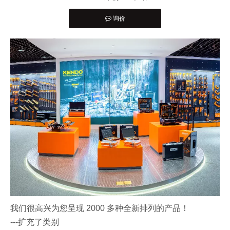
询价
["facebook","twitter","line","wechat","linkedin","pinterest","w
我们很高兴为您呈现 2000 多种全新排列的产品！
---扩充了类别