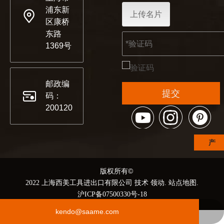
浦东新
上传名片
区康桥
东路
1369号
邮政编
提交
码：
200120
产
品
©
© 版权所有
目
领动
站点地图
2022 上海西美工具进出口有限公司 技术
.
.
录
沪ICP备07500330号-18
021 68139666-1210
kendo@saame.com