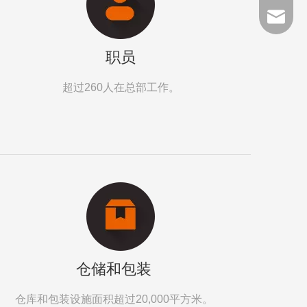
kendo@
职员
超过260人在总部工作。
仓储和包装
仓库和包装设施面积超过20,000平方米。